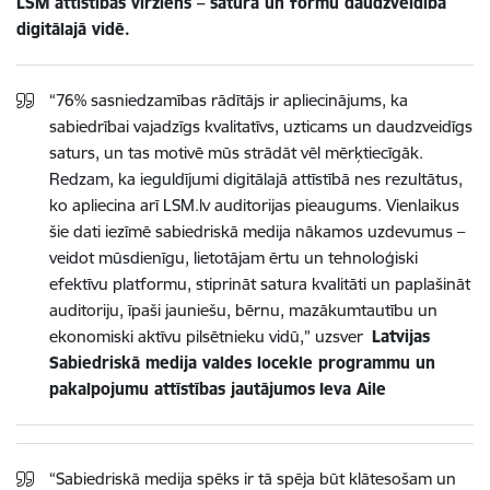
LSM attīstības virziens – satura un formu daudzveidība
digitālajā vidē.
“76% sasniedzamības rādītājs ir apliecinājums, ka
sabiedrībai vajadzīgs kvalitatīvs, uzticams un daudzveidīgs
saturs, un tas motivē mūs strādāt vēl mērķtiecīgāk.
Redzam, ka ieguldījumi digitālajā attīstībā nes rezultātus,
ko apliecina arī LSM.lv auditorijas pieaugums. Vienlaikus
šie dati iezīmē sabiedriskā medija nākamos uzdevumus –
veidot mūsdienīgu, lietotājam ērtu un tehnoloģiski
efektīvu platformu, stiprināt satura kvalitāti un paplašināt
auditoriju, īpaši jauniešu, bērnu, mazākumtautību un
ekonomiski aktīvu pilsētnieku vidū,” uzsver
Latvijas
Sabiedriskā medija valdes locekle programmu un
pakalpojumu attīstības jautājumos
Ieva Aile
“Sabiedriskā medija spēks ir tā spēja būt klātesošam un