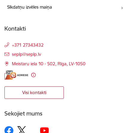
Sīkdatņu izvēles maiņa
Kontakti
+371 27343432
E-pasts:
seplp@seplp.lv
Meistaru iela 10 - 502, Rīga, LV-1050
Visi kontakti
Sekojiet mums