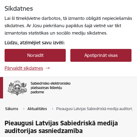
Pāriet uz lapas saturu
Sīkdatnes
Spied
lai meklētu
Enter
Lai šī tīmekļvietne darbotos, tā izmanto obligāti nepieciešamās
sīkdatnes. Ar Jūsu piekrišanu papildus šajā vietnē var tikt
izmantotas statistikas un sociālo mediju sīkdatnes.
Lūdzu, atzīmējiet savu izvēli:
Noraidīt
Apstiprināt visas
Pārvaldīt sīkdatnes
Sākums
Aktualitātes
Pieaugusi Latvijas Sabiedriskā medija auditorij
Pieaugusi Latvijas Sabiedriskā medija
auditorijas sasniedzamība