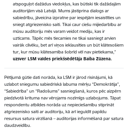
atspoguļot dažādus viedokļus, kas būtiski tik dažādajām
auditorijām visā Latvijā. Mums jāstiprina dialogs ar
sabiedrību, jāveicina izpratne par iespējām iesaistīties un
sniegt atgriezenisko saiti. Tikai caur ciešu mijiedarbību ar
mūsu auditoriju mēs varam veidot mediju, kas ir
uzticams. Tāpēc mēs tiecamies ne tikai sasniegt arvien
vairāk cilvēku, bet arī viņos ieklausīties un būt klātesošiem
tur, kur mūsu klātesamība šobrīd vēl nav pietiekama,”
uzsver LSM valdes priekšsēdētāja Baiba Zūzena.
Pētījumā gūtie dati norāda, ka LSM ir jārod risinājumi, kā
uzlabot sniegumu sabiedriskā labuma mērķu “Demokrātija”,
“Sabiedrība” un “Radošums” sasniegšanā, kuros pēc aizpērn
piedzīvotā krituma nav vērojams nozīmīgs uzlabojums. Tāpat
respondentu atbildes norāda uz nepieciešamību stiprināt
atgriezenisko saiti ar auditoriju, kā arī ieguldīt papildu
resursus satura virzīšanā – auditorijas informēšanā par satura
daudzveidību.