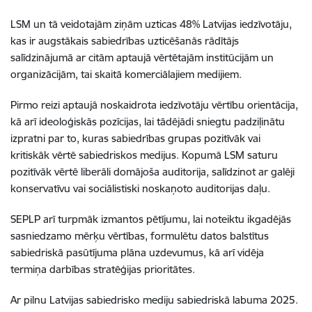
LSM un tā veidotajām ziņām uzticas 48% Latvijas iedzīvotāju,
kas ir augstākais sabiedrības uzticēšanās rādītājs
salīdzinājumā ar citām aptaujā vērtētajām institūcijām un
organizācijām, tai skaitā komerciālajiem medijiem.
Pirmo reizi aptaujā noskaidrota iedzīvotāju vērtību orientācija,
kā arī ideoloģiskās pozīcijas, lai tādējādi sniegtu padziļinātu
izpratni par to, kuras sabiedrības grupas pozitīvāk vai
kritiskāk vērtē sabiedriskos medijus. Kopumā LSM saturu
pozitīvāk vērtē liberāli domājoša auditorija, salīdzinot ar galēji
konservatīvu vai sociālistiski noskaņoto auditorijas daļu.
SEPLP arī turpmāk izmantos pētījumu, lai noteiktu ikgadējās
sasniedzamo mērķu vērtības, formulētu datos balstītus
sabiedriskā pasūtījuma plāna uzdevumus, kā arī vidēja
termiņa darbības stratēģijas prioritātes.
Ar pilnu Latvijas sabiedrisko mediju sabiedriskā labuma 2025.