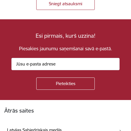
Sniegt atsauksmi
Esi pirmais, kurš uzzina!
Piesakies jaunumu saņemšanai savā e-pastā.
Kājene
Ātrās saites
Latvijas Sabiedriskais medijs