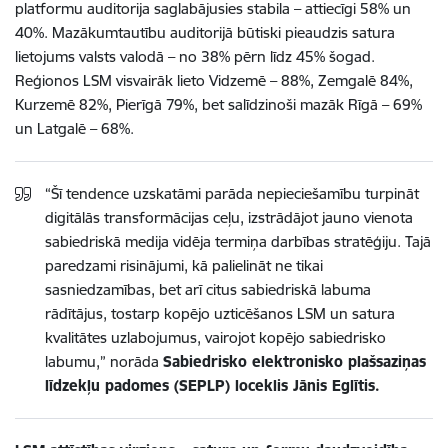
platformu auditorija saglabājusies stabila – attiecīgi 58% un
40%. Mazākumtautību auditorijā būtiski pieaudzis satura
lietojums valsts valodā – no 38% pērn līdz 45% šogad.
Reģionos LSM visvairāk lieto Vidzemē – 88%, Zemgalē 84%,
Kurzemē 82%, Pierīgā 79%, bet salīdzinoši mazāk Rīgā – 69%
un Latgalē – 68%.
“Šī tendence uzskatāmi parāda nepieciešamību turpināt
digitālās transformācijas ceļu, izstrādājot jauno vienota
sabiedriskā medija vidēja termiņa darbības stratēģiju. Tajā
paredzami risinājumi, kā palielināt ne tikai
sasniedzamības, bet arī citus sabiedriskā labuma
rādītājus, tostarp kopējo uzticēšanos LSM un satura
kvalitātes uzlabojumus, vairojot kopējo sabiedrisko
labumu,” norāda
Sabiedrisko elektronisko plašsaziņas
līdzekļu padomes (SEPLP) loceklis Jānis Eglītis.