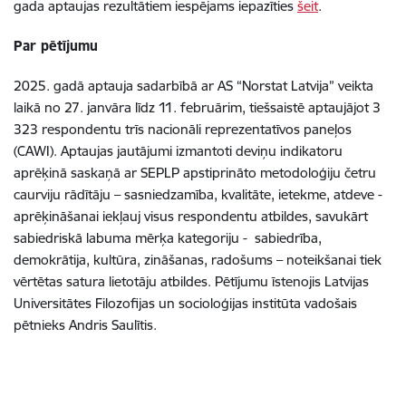
gada aptaujas rezultātiem iespējams iepazīties
šeit
.
Par pētījumu
2025. gadā aptauja sadarbībā ar AS “Norstat Latvija” veikta
laikā no 27. janvāra līdz 11. februārim, tiešsaistē aptaujājot 3
323 respondentu trīs nacionāli reprezentatīvos paneļos
(CAWI). Aptaujas jautājumi izmantoti deviņu indikatoru
aprēķinā saskaņā ar SEPLP apstiprināto metodoloģiju četru
caurviju rādītāju – sasniedzamība, kvalitāte, ietekme, atdeve -
aprēķināšanai iekļauj visus respondentu atbildes, savukārt
sabiedriskā labuma mērķa kategoriju - sabiedrība,
demokrātija, kultūra, zināšanas, radošums – noteikšanai tiek
vērtētas satura lietotāju atbildes. Pētījumu īstenojis Latvijas
Universitātes Filozofijas un socioloģijas institūta vadošais
pētnieks Andris Saulītis.