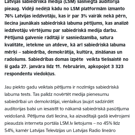
Latvijas sabiedriskā medija (LSM) sasniegtā auditorija
pieaug. Vidēji nedēļā kādu no LSM platformām izmanto
76% Latvijas iedzīvotāju, kas ir par 3% vairāk nekā pērn,
liecina jaunākais sabiedriskā labuma pētījums, kas analizē
iedzīvotāju vērtējumu par sabiedriskā medija darbu.
Pētījumā galvenie rādītāji ir sasniedzamība, satura
kvalitāte, ietekme un atdeve, kā arī sabiedriskā labuma
mērķi – sabiedrība, demokrātija, kultūra, zināšanas un
radošums. Sabiedrības domas izpēte veikta tiešsaistē no
šī gada 27. janvāra līdz 11. februārim, apkopojot 3 323
respondentu viedokļus.
Jau piekto gadu veiktais pētījums ir nozīmīgs sabiedriskā
labuma tests. Tas palīdz novērtēt medija pienesumu
sabiedrībai un demokrātijai, vienlaikus ļaujot sadzirdēt
auditorijas balsi un iesaistīt to nākamā sabiedriskā pasūtījuma
veidošanā. Pētījuma dati liecina, ka aizvadītajā gadā ievērojami
pieaudzis interneta portāla LSM.lv lietojums – no 45% līdz
54%, kamēr Latvijas Televīzijas un Latvijas Radio lineāro