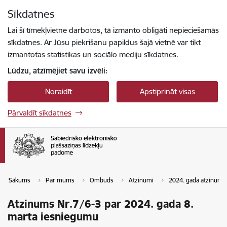
Pāriet uz lapas saturu
Sīkdatnes
Spied
lai meklētu
Enter
Lai šī tīmekļvietne darbotos, tā izmanto obligāti nepieciešamās
sīkdatnes. Ar Jūsu piekrišanu papildus šajā vietnē var tikt
izmantotas statistikas un sociālo mediju sīkdatnes.
Lūdzu, atzīmējiet savu izvēli:
Noraidīt
Apstiprināt visas
Pārvaldīt sīkdatnes
Sākums
Par mums
Ombuds
Atzinumi
2024. gada atzinumi
Atzinums Nr.7/6-3 par 2024. gada 8.
marta iesniegumu