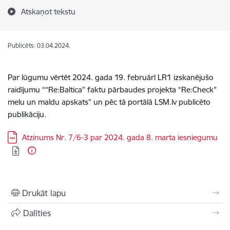
Atskaņot tekstu
Publicēts: 03.04.2024.
Par lūgumu vērtēt 2024. gada 19. februārī LR1 izskanējušo
raidījumu ““
Re:Baltica” faktu pārbaudes projekta “Re:Check”
melu un maldu apskats”
un pēc tā portālā LSM.lv publicēto
publikāciju
.
Lejupielādēt:
Atzinums Nr. 7/6-3 par 2024. gada 8. marta iesniegumu
Drukāt lapu
Dalīties