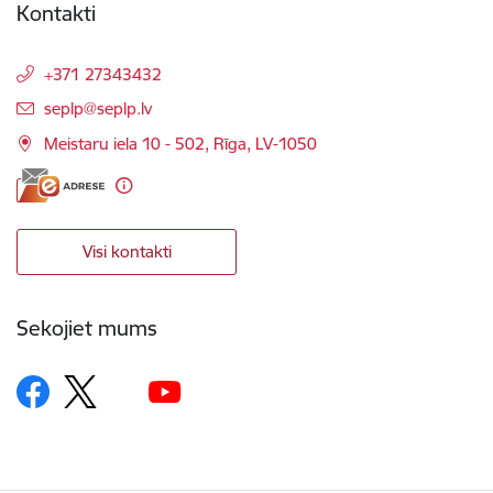
Kontakti
+371 27343432
E-pasts:
seplp@seplp.lv
Meistaru iela 10 - 502, Rīga, LV-1050
Visi kontakti
Sekojiet mums