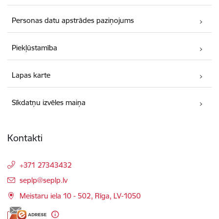
Personas datu apstrādes paziņojums
Piekļūstamība
Lapas karte
Sīkdatņu izvēles maiņa
Kontakti
+371 27343432
E-pasts:
seplp@seplp.lv
Meistaru iela 10 - 502, Rīga, LV-1050