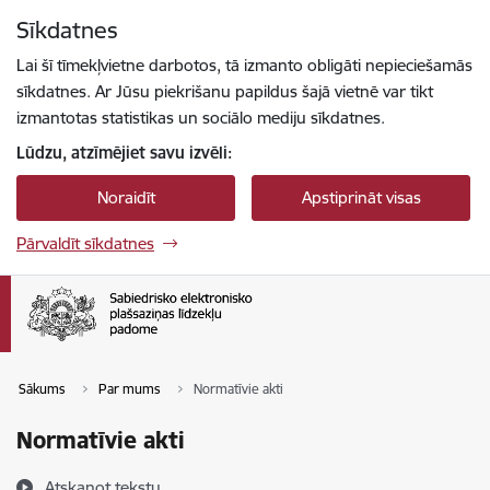
Pāriet uz lapas saturu
Sīkdatnes
Spied
lai meklētu
Enter
Lai šī tīmekļvietne darbotos, tā izmanto obligāti nepieciešamās
sīkdatnes. Ar Jūsu piekrišanu papildus šajā vietnē var tikt
izmantotas statistikas un sociālo mediju sīkdatnes.
Lūdzu, atzīmējiet savu izvēli:
Noraidīt
Apstiprināt visas
Pārvaldīt sīkdatnes
Sākums
Par mums
Normatīvie akti
Normatīvie akti
Atskaņot tekstu