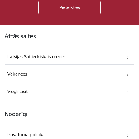
Kājene
Ātrās saites
Latvijas Sabiedriskais medijs
Vakances
Viegli lasīt
Noderīgi
Privātuma politika