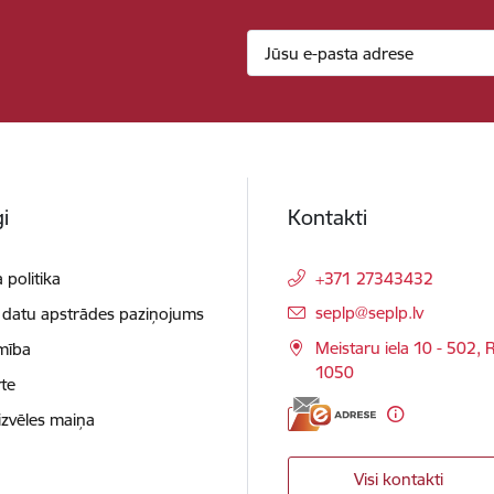
i
Kontakti
 politika
+371 27343432
E-pasts:
seplp@seplp.lv
 datu apstrādes paziņojums
Meistaru iela 10 - 502, R
mība
1050
te
izvēles maiņa
Visi kontakti