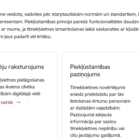
tne veidota, vadoties pēc starptautiskām normām un standartiem, 
teresentam. Piekļūstamības principi paredz funkcionalitātes daudz
s ar mums, ja tīmekļvietnes izmantošanas laikā saskaraties ar kļūdā
ni ļaus padarīt vēl ērtāku.
ēju raksturojums
Piekļūstamības
paziņojums
ļvietnes pielāgošanas
as ikviena cilvēka
Tīmekļvietnes novērtējums
zībām digitālajā vidē
sniedz priekšstatu par tās
lietošanas ērtumu personām
 vairāk
ar dažādām vajadzībām.
Paziņojumā iekļauta
informācija par saziņu
tīmekļvietnes nepilnību vai
citu jautājumu gadījumā.