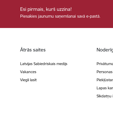
Esi pirmais, kurš uzzina!
Piesakies jaunumu saņemšanai savā e-pastā.
Kājene
Ātrās saites
Noderīg
Latvijas Sabiedriskais medijs
Privātuma
Vakances
Personas
Viegli lasīt
Piekļūsta
Lapas kar
Sīkdatņu 