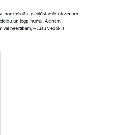
lai nodrošinātu piekļūstamību ikvienam
veidību un jēgpilnumu. Aicinām
m vai neērtībām, – Jūsu viedoklis