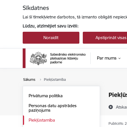
Pāriet uz lapas saturu
Sīkdatnes
Lai šī tīmekļvietne darbotos, tā izmanto obligāti nepiec
Lūdzu, atzīmējiet savu izvēli:
Noraidīt
Apstiprināt visas
Par mums
Sākums
Piekļūstamība
Piekļū
Privātuma politika
Personas datu apstrādes
Atska
paziņojums
Piekļūstamība
Publicēts: 