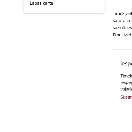
Lapas karte
Tīmekļvie
satura in
sazinātie
tīmekļviet
Iesp
Tīmek
iespēj
vajad
Skatīt