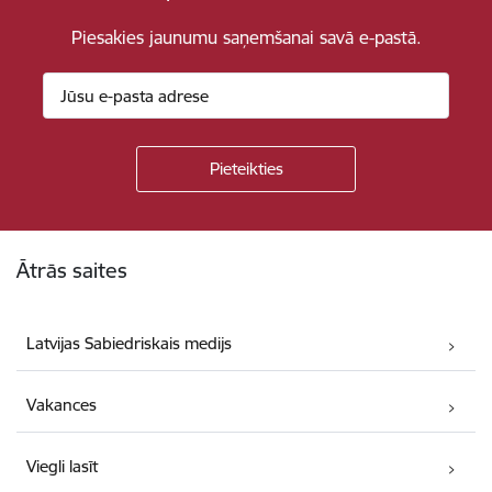
Piesakies jaunumu saņemšanai savā e-pastā.
Kājene
Ātrās saites
Latvijas Sabiedriskais medijs
Vakances
Viegli lasīt