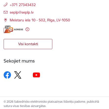
+371 27343432
E-pasts:
seplp@seplp.lv
Meistaru iela 10 - 502, Rīga, LV-1050
Visi kontakti
Sekojiet mums
© 2026 Sabiedrisko elektronisko plašsaziņas līdzekļu padome, publicētā
satura visas tiesības aizsargātas.