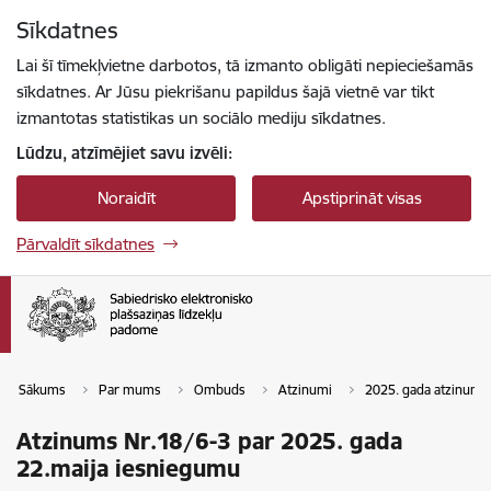
Pāriet uz lapas saturu
Sīkdatnes
Spied
lai meklētu
Enter
Lai šī tīmekļvietne darbotos, tā izmanto obligāti nepieciešamās
sīkdatnes. Ar Jūsu piekrišanu papildus šajā vietnē var tikt
izmantotas statistikas un sociālo mediju sīkdatnes.
Lūdzu, atzīmējiet savu izvēli:
Noraidīt
Apstiprināt visas
Pārvaldīt sīkdatnes
Sākums
Par mums
Ombuds
Atzinumi
2025. gada atzinumi
Atzinums Nr.18/6-3 par 2025. gada
22.maija iesniegumu