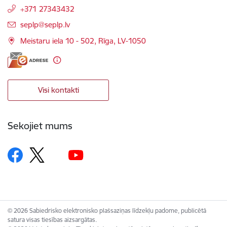
+371 27343432
E-pasts:
seplp@seplp.lv
Meistaru iela 10 - 502, Rīga, LV-1050
Visi kontakti
Sekojiet mums
© 2026 Sabiedrisko elektronisko plašsaziņas līdzekļu padome, publicētā
satura visas tiesības aizsargātas.