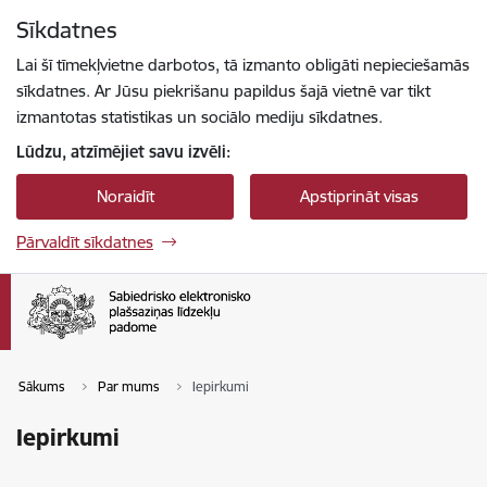
Pāriet uz lapas saturu
Sīkdatnes
Spied
lai meklētu
Enter
Lai šī tīmekļvietne darbotos, tā izmanto obligāti nepieciešamās
sīkdatnes. Ar Jūsu piekrišanu papildus šajā vietnē var tikt
izmantotas statistikas un sociālo mediju sīkdatnes.
Lūdzu, atzīmējiet savu izvēli:
Noraidīt
Apstiprināt visas
Pārvaldīt sīkdatnes
Sākums
Par mums
Iepirkumi
Iepirkumi