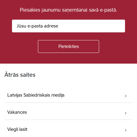
Piesakies jaunumu saņemšanai savā e-pastā.
Kājene
Ātrās saites
Latvijas Sabiedriskais medijs
Vakances
Viegli lasīt