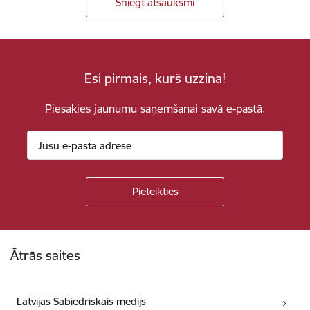
Sniegt atsauksmi
Esi pirmais, kurš uzzina!
Piesakies jaunumu saņemšanai savā e-pastā.
Kājene
Ātrās saites
Latvijas Sabiedriskais medijs