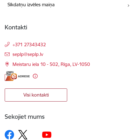
Sīkdatņu izvēles maiņa
Kontakti
+371 27343432
E-pasts:
seplp@seplp.lv
Meistaru iela 10 - 502, Rīga, LV-1050
Visi kontakti
Sekojiet mums