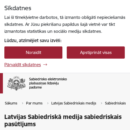
Pāriet uz lapas saturu
Sīkdatnes
Spied
lai meklētu
Enter
Lai šī tīmekļvietne darbotos, tā izmanto obligāti nepieciešamās
sīkdatnes. Ar Jūsu piekrišanu papildus šajā vietnē var tikt
izmantotas statistikas un sociālo mediju sīkdatnes.
Lūdzu, atzīmējiet savu izvēli:
Noraidīt
Apstiprināt visas
Pārvaldīt sīkdatnes
Sākums
Par mums
Latvijas Sabiedriskais medijs
Sabiedriskais p
Latvijas Sabiedriskā medija sabiedriskais
pasūtījums