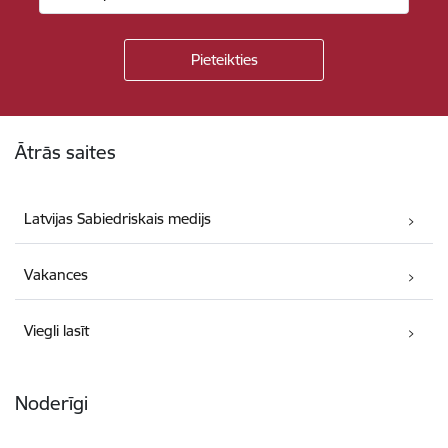
Kājene
Ātrās saites
Latvijas Sabiedriskais medijs
Vakances
Viegli lasīt
Noderīgi