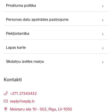
Privātuma politika
Personas datu apstrādes paziņojums
Piekļūstamība
Lapas karte
Sīkdatņu izvēles maiņa
Kontakti
+371 27343432
E-pasts:
seplp@seplp.lv
Meistaru iela 10 - 502, Rīga, LV-1050