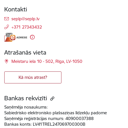
Kontakti
E-pasts:
seplp@seplp.lv
+371 27343432
Atrašanās vieta
Meistaru iela 10 - 502, Rīga, LV-1050
Kā mūs atrast?
Bankas rekvizīti
Saņēmēja nosaukums:
Sabiedrisko elektronisko plašsaziņas līdzekļu padome
Saņēmēja reģistrācijas numurs:
40900037388
Bankas konts:
LV41TREL247069700300B