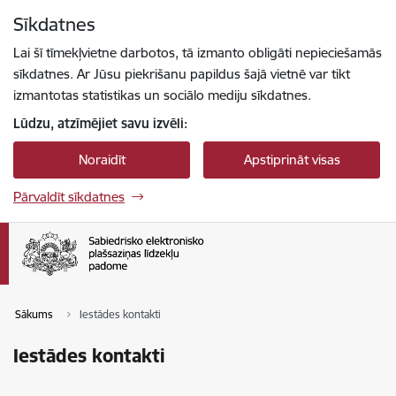
Pāriet uz lapas saturu
Sīkdatnes
Spied
lai meklētu
Enter
Lai šī tīmekļvietne darbotos, tā izmanto obligāti nepieciešamās
sīkdatnes. Ar Jūsu piekrišanu papildus šajā vietnē var tikt
izmantotas statistikas un sociālo mediju sīkdatnes.
Lūdzu, atzīmējiet savu izvēli:
Noraidīt
Apstiprināt visas
Pārvaldīt sīkdatnes
Sākums
Iestādes kontakti
Iestādes kontakti