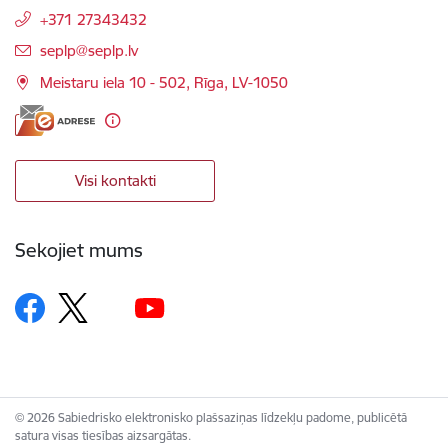
+371 27343432
E-pasts:
seplp@seplp.lv
Meistaru iela 10 - 502, Rīga, LV-1050
Visi kontakti
Sekojiet mums
© 2026 Sabiedrisko elektronisko plašsaziņas līdzekļu padome, publicētā
satura visas tiesības aizsargātas.