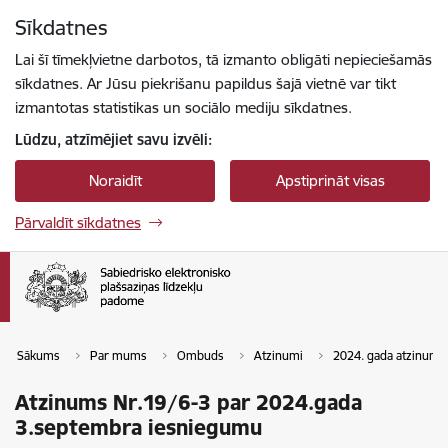
Pāriet uz lapas saturu
Sīkdatnes
Spied
lai meklētu
Enter
Lai šī tīmekļvietne darbotos, tā izmanto obligāti nepieciešamās
sīkdatnes. Ar Jūsu piekrišanu papildus šajā vietnē var tikt
izmantotas statistikas un sociālo mediju sīkdatnes.
Lūdzu, atzīmējiet savu izvēli:
Noraidīt
Apstiprināt visas
Pārvaldīt sīkdatnes
Sākums
Par mums
Ombuds
Atzinumi
2024. gada atzinumi
Atzinums Nr.19/6-3 par 2024.gada
3.septembra iesniegumu