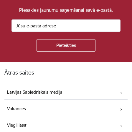
Piesakies jaunumu saņemšanai savā e-pastā.
Kājene
Ātrās saites
Latvijas Sabiedriskais medijs
Vakances
Viegli lasīt