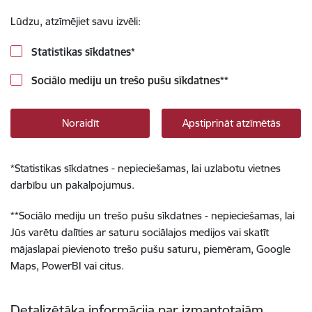
Lūdzu, atzīmējiet savu izvēli:
Statistikas sīkdatnes
*
Sociālo mediju un trešo pušu sīkdatnes
**
Noraidīt
Apstiprināt atzīmētās
*
Statistikas sīkdatnes - nepieciešamas, lai uzlabotu vietnes
darbību un pakalpojumus.
**
Sociālo mediju un trešo pušu sīkdatnes - nepieciešamas, lai
Jūs varētu dalīties ar saturu sociālajos medijos vai skatīt
mājaslapai pievienoto trešo pušu saturu, piemēram, Google
Maps, PowerBI vai citus.
Detalizētāka informācija par izmantotajām