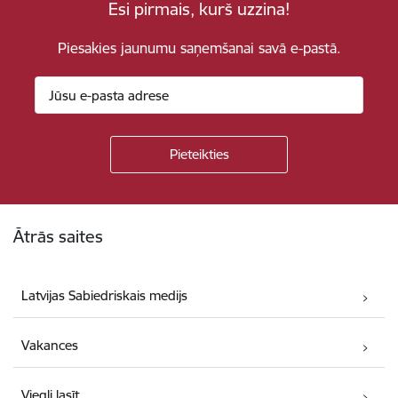
Esi pirmais, kurš uzzina!
Piesakies jaunumu saņemšanai savā e-pastā.
Kājene
Ātrās saites
Latvijas Sabiedriskais medijs
Vakances
Viegli lasīt