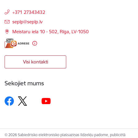
+371 27343432
E-pasts:
seplp@seplp.lv
Meistaru iela 10 - 502, Rīga, LV-1050
Visi kontakti
Sekojiet mums
© 2026 Sabiedrisko elektronisko plašsaziņas līdzekļu padome, publicētā