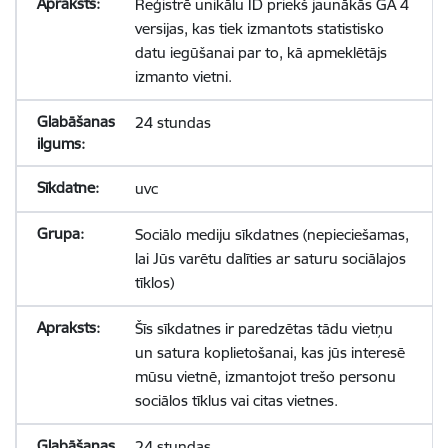
Reģistrē unikālu ID priekš jaunākās GA 4
versijas, kas tiek izmantots statistisko
datu iegūšanai par to, kā apmeklētājs
izmanto vietni.
24 stundas
uvc
Sociālo mediju sīkdatnes (nepieciešamas,
lai Jūs varētu dalīties ar saturu sociālajos
tīklos)
Šīs sīkdatnes ir paredzētas tādu vietņu
un satura koplietošanai, kas jūs interesē
mūsu vietnē, izmantojot trešo personu
sociālos tīklus vai citas vietnes.
24 stundas