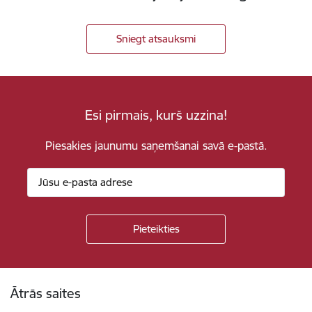
Sniegt atsauksmi
Esi pirmais, kurš uzzina!
Piesakies jaunumu saņemšanai savā e-pastā.
Kājene
Ātrās saites