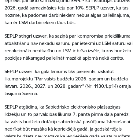
iepriekš panākto samazinājumu SEPLP kā institūcijas budžets
2026. gadā samazināsies teju par 10%. SEPLP uzsver, ka tas
nozīmē, ka padomes darbiniekiem nebūs algas palielinājuma,
kamēr LSM darbiniekiem tāds būs.
SEPLP stingri uzsver, ka saziņā par kompromisa priekšlikuma
atbalstīšanu nav nekādu sarunu par ietekmi uz LSM saturu vai
redakcionālo neatkarību un LSM ir brīva izvēle, kuras budžeta
pozīcijas nākamgad palielināt mazākā apjomā nekā cerēts.
SEPLP uzsver, ka gala lēmums tiks pieņemts, izskatot
likumprojektu “Par valsts budžetu 2026. gadam un budžeta
ietvaru 2026., 2027. un 2028. gadam” (Nr. 1130/Lp14) otrajā
lasījumā Saeimā.
SEPLP atgādina, ka Sabiedrisko elektronisko plašsaziņas
līdzekļu un to pārvaldības likuma 7. panta pirmā daļa paredz,
ka valsts budžeta dotācija sabiedriskā pasūtījuma īstenošanai
nedrīkst būt mazāka kā iepriekšējā gadā, ja gadskārtējais
valsts budžets nav mazāks kā iepriekšējā gada valsts budžets.