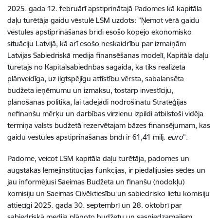
2025. gada 12. februārī apstiprinātajā Padomes kā kapitāla
daļu turētāja gaidu vēstulē LSM uzdots: ”Ņemot vērā gaidu
vēstules apstiprināšanas brīdī esošo kopējo ekonomisko
situāciju Latvijā, kā arī esošo neskaidrību par izmaiņām
Latvijas Sabiedriskā medija finansēšanas modelī, Kapitāla daļu
turētājs no Kapitālsabiedrības sagaida, ka tiks realizēta
plānveidīga, uz ilgtspējīgu attīstību vērsta, sabalansēta
budžeta ieņēmumu un izmaksu, tostarp investīciju,
plānošanas politika, lai tādējādi nodrošinātu Stratēģijas
nefinanšu mērķu un darbības virzienu izpildi atbilstoši vidēja
termiņa valsts budžetā rezervētajam bāzes finansējumam, kas
gaidu vēstules apstiprināšanas brīdī ir 61,41 milj.
euro
”.
Padome, veicot LSM kapitāla daļu turētāja, padomes un
augstākās lēmējinstitūcijas funkcijas, ir piedalījusies sēdēs un
jau informējusi Saeimas Budžeta un finanšu (nodokļu)
komisiju un Saeimas Cilvēktiesību un sabiedrisko lietu komisiju
attiecīgi 2025. gada 30. septembrī un 28. oktobrī par
sabiedriskā medija plānoto budžetu un sasniedzamajiem