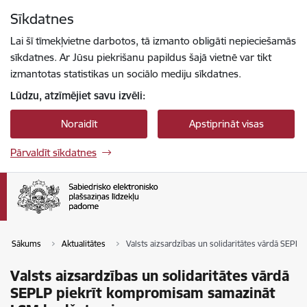
Pāriet uz lapas saturu
Sīkdatnes
Spied
lai meklētu
Enter
Lai šī tīmekļvietne darbotos, tā izmanto obligāti nepieciešamās
sīkdatnes. Ar Jūsu piekrišanu papildus šajā vietnē var tikt
izmantotas statistikas un sociālo mediju sīkdatnes.
Lūdzu, atzīmējiet savu izvēli:
Noraidīt
Apstiprināt visas
Pārvaldīt sīkdatnes
Sākums
Aktualitātes
Valsts aizsardzības un solidaritātes vārdā SE
Valsts aizsardzības un solidaritātes vārdā
SEPLP piekrīt kompromisam samazināt