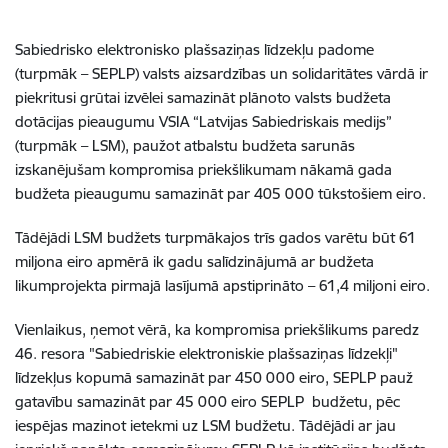
Sabiedrisko elektronisko plašsaziņas līdzekļu padome
(turpmāk – SEPLP) valsts aizsardzības un solidaritātes vārdā ir
piekritusi grūtai izvēlei samazināt plānoto valsts budžeta
dotācijas pieaugumu VSIA “Latvijas Sabiedriskais medijs”
(turpmāk – LSM), paužot atbalstu budžeta sarunās
izskanējušam kompromisa priekšlikumam nākamā gada
budžeta pieaugumu samazināt par 405 000 tūkstošiem eiro.
Tādējādi LSM budžets turpmākajos trīs gados varētu būt 61
miljona eiro apmērā ik gadu salīdzinājumā ar budžeta
likumprojekta pirmajā lasījumā apstiprināto – 61,4 miljoni eiro.
Vienlaikus, ņemot vērā, ka kompromisa priekšlikums paredz
46. resora "Sabiedriskie elektroniskie plašsaziņas līdzekļi"
līdzekļus kopumā samazināt par 450 000 eiro, SEPLP pauž
gatavību samazināt par 45 000 eiro SEPLP budžetu, pēc
iespējas mazinot ietekmi uz LSM budžetu. Tādējādi ar jau