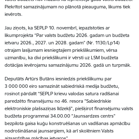
Piekrītot samazinājumam no plānotā pieauguma, likums tiek
ievērots.
Jau ziņots, ka SEPLP 10. novembrī, iepazīstoties ar
likumprojekta “Par valsts budžetu 2026. gadam un budžeta
ietvaru 2026., 2027. un 2028. gadam” (Nr. 1130/Lp14)
otrajam lasījumam iesniegtajiem priekšlikumiem, vērsa
uzmanību, ka divi priekšlikumi ir vērsti uz LSM budžeta
dotācijas ievērojamu samazinājumu 2026. gadā un turpmāk.
Deputāts Artūrs Butāns iesniedzis priekšlikumu par
3 000 000 eiro samazināt sabiedriskā medija budžetu,
rosinot pārdalīt “SEPLP krievu valodas satura radīšanai
paredzēto finansējumu no 46. resora "Sabiedriskie
elektroniskie plašsaziņas līdzekļi", piešķirot finansējumu valsts
budžeta programmai 34.00.00 "Jaunsardzes centrs"
bezpilota gaisa kuģu konstruēšanas un vadīšanas apmācību
nodrošināšanai jaunsargiem, kā arī skolēniem Valsts
aizsardzības mācības ietvaros”.