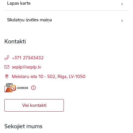
Lapas karte
Sīkdatņu izvēles maiņa
Kontakti
+371 27343432
E-pasts:
seplp@seplp.lv
Meistaru iela 10 - 502, Rīga, LV-1050
Visi kontakti
Sekojiet mums