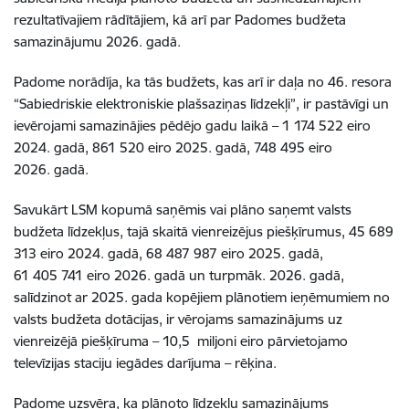
rezultatīvajiem rādītājiem, kā arī par Padomes budžeta
samazinājumu 2026. gadā.
Padome norādīja, ka tās budžets, kas arī ir daļa no 46. resora
“Sabiedriskie elektroniskie plašsaziņas līdzekļi”, ir pastāvīgi un
ievērojami samazinājies pēdējo gadu laikā – 1 174 522 eiro
2024. gadā, 861 520 eiro 2025. gadā, 748 495 eiro
2026. gadā.
Savukārt LSM kopumā saņēmis vai plāno saņemt valsts
budžeta līdzekļus, tajā skaitā vienreizējus piešķīrumus, 45 689
313 eiro 2024. gadā, 68 487 987 eiro 2025. gadā,
61 405 741 eiro 2026. gadā un turpmāk. 2026. gadā,
salīdzinot ar 2025. gada kopējiem plānotiem ieņēmumiem no
valsts budžeta dotācijas, ir vērojams samazinājums uz
vienreizējā piešķīruma – 10,5 miljoni eiro pārvietojamo
televīzijas staciju iegādes darījuma – rēķina.
Padome uzsvēra, ka plānoto līdzekļu samazinājums