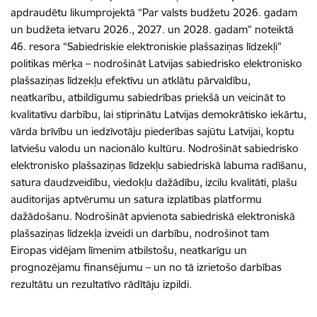
apdraudētu likumprojektā “Par valsts budžetu 2026. gadam
un budžeta ietvaru 2026., 2027. un 2028. gadam” noteiktā
46. resora “Sabiedriskie elektroniskie plašsaziņas līdzekļi”
politikas mērķa – nodrošināt Latvijas sabiedrisko elektronisko
plašsaziņas līdzekļu efektīvu un atklātu pārvaldību,
neatkarību, atbildīgumu sabiedrības priekšā un veicināt to
kvalitatīvu darbību, lai stiprinātu Latvijas demokrātisko iekārtu,
vārda brīvību un iedzīvotāju piederības sajūtu Latvijai, koptu
latviešu valodu un nacionālo kultūru. Nodrošināt sabiedrisko
elektronisko plašsaziņas līdzekļu sabiedriskā labuma radīšanu,
satura daudzveidību, viedokļu dažādību, izcilu kvalitāti, plašu
auditorijas aptvērumu un satura izplatības platformu
dažādošanu. Nodrošināt apvienota sabiedriskā elektroniskā
plašsaziņas līdzekļa izveidi un darbību, nodrošinot tam
Eiropas vidējam līmenim atbilstošu, neatkarīgu un
prognozējamu finansējumu – un no tā izrietošo darbības
rezultātu un rezultatīvo rādītāju izpildi.