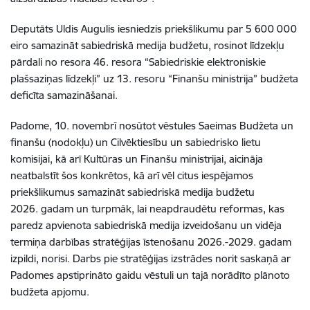
Deputāts Uldis Augulis iesniedzis priekšlikumu par 5 600 000
eiro samazināt sabiedriskā medija budžetu, rosinot līdzekļu
pārdali no resora 46. resora “Sabiedriskie elektroniskie
plašsaziņas līdzekļi” uz 13. resoru “Finanšu ministrija” budžeta
deficīta samazināšanai.
Padome, 10. novembrī nosūtot vēstules Saeimas Budžeta un
finanšu (nodokļu) un Cilvēktiesību un sabiedrisko lietu
komisijai, kā arī Kultūras un Finanšu ministrijai, aicināja
neatbalstīt šos konkrētos, kā arī vēl citus iespējamos
priekšlikumus samazināt sabiedriskā medija budžetu
2026. gadam un turpmāk, lai neapdraudētu reformas, kas
paredz apvienota sabiedriskā medija izveidošanu un vidēja
termiņa darbības stratēģijas īstenošanu 2026.-2029. gadam
izpildi, norisi. Darbs pie stratēģijas izstrādes norit saskaņā ar
Padomes apstiprināto gaidu vēstuli un tajā norādīto plānoto
budžeta apjomu.