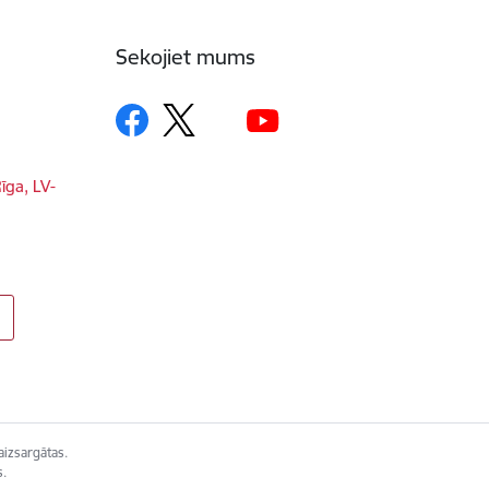
Sekojiet mums
īga, LV-
aizsargātas.
s.