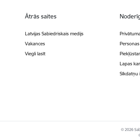
Kājene
Ātrās saites
Noderīg
Latvijas Sabiedriskais medijs
Privātuma
Vakances
Personas
Viegli lasīt
Piekļūsta
Lapas kar
Sīkdatņu 
© 2026 Sabi
©