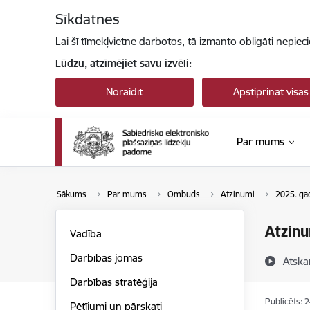
Pāriet uz lapas saturu
Sīkdatnes
Lai šī tīmekļvietne darbotos, tā izmanto obligāti nepiec
Lūdzu, atzīmējiet savu izvēli:
Noraidīt
Apstiprināt visas
Par mums
Sākums
Par mums
Ombuds
Atzinumi
2025. ga
Atzinu
Vadība
Darbības jomas
Atska
Darbības stratēģija
Publicēts: 
Pētījumi un pārskati