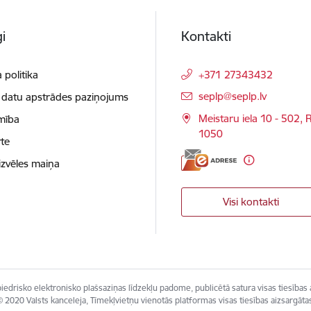
i
Kontakti
 politika
+371 27343432
E-pasts:
seplp@seplp.lv
 datu apstrādes paziņojums
Meistaru iela 10 - 502, R
mība
1050
te
izvēles maiņa
Visi kontakti
edrisko elektronisko plašsaziņas līdzekļu padome, publicētā satura visas tiesības 
 2020 Valsts kanceleja, Tīmekļvietņu vienotās platformas visas tiesības aizsargāta