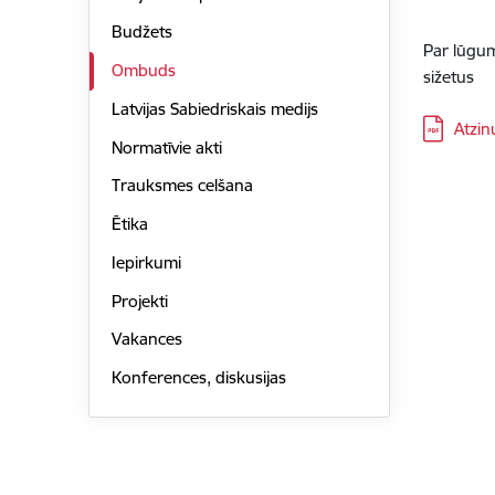
Budžets
Par lūgu
Ombuds
sižetus
Latvijas Sabiedriskais medijs
Lejupielā
Atzin
Normatīvie akti
Trauksmes celšana
Ētika
Iepirkumi
Projekti
Vakances
Konferences, diskusijas