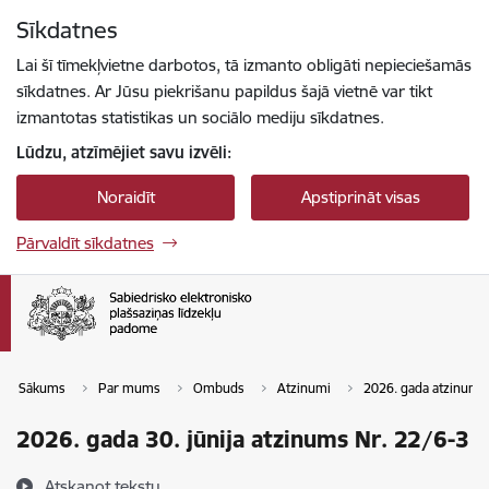
Pāriet uz lapas saturu
Sīkdatnes
Spied
lai meklētu
Enter
Lai šī tīmekļvietne darbotos, tā izmanto obligāti nepieciešamās
sīkdatnes. Ar Jūsu piekrišanu papildus šajā vietnē var tikt
izmantotas statistikas un sociālo mediju sīkdatnes.
Lūdzu, atzīmējiet savu izvēli:
Noraidīt
Apstiprināt visas
Pārvaldīt sīkdatnes
Sākums
Par mums
Ombuds
Atzinumi
2026. gada atzinumi
2026. gada 30. jūnija atzinums Nr. 22/6-3
Atskaņot tekstu