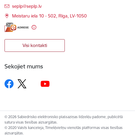
E-pasts:
seplp@seplp.lv
Meistaru iela 10 - 502, Rīga, LV-1050
Visi kontakti
Sekojiet mums
© 2026 Sabiedrisko elektronisko plašsaziņas līdzekļu padome, publicētā
satura visas tiesības aizsargātas.
© 2020 Valsts kanceleja, Tīmekļvietņu vienotās platformas visas tiesības
aizsargātas.