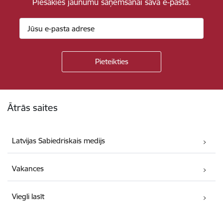
Piesakies jaunumu saņemšanai savā e-pastā.
Kājene
Ātrās saites
Latvijas Sabiedriskais medijs
Vakances
Viegli lasīt