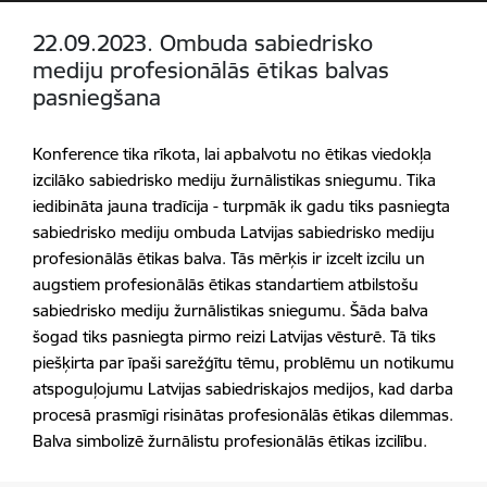
22.09.2023. Ombuda sabiedrisko
mediju profesionālās ētikas balvas
pasniegšana
Konference tika rīkota, lai apbalvotu no ētikas viedokļa
izcilāko sabiedrisko mediju žurnālistikas sniegumu. Tika
iedibināta jauna tradīcija - turpmāk ik gadu tiks pasniegta
sabiedrisko mediju ombuda Latvijas sabiedrisko mediju
profesionālās ētikas balva. Tās mērķis ir izcelt izcilu un
augstiem profesionālās ētikas standartiem atbilstošu
sabiedrisko mediju žurnālistikas sniegumu. Šāda balva
šogad tiks pasniegta pirmo reizi Latvijas vēsturē. Tā tiks
piešķirta par īpaši sarežģītu tēmu, problēmu un notikumu
atspoguļojumu Latvijas sabiedriskajos medijos, kad darba
procesā prasmīgi risinātas profesionālās ētikas dilemmas.
Balva simbolizē žurnālistu profesionālās ētikas izcilību.