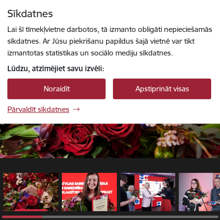
Pāriet uz lapas saturu
Sīkdatnes
1 / 20
Spied
lai meklētu
Enter
Lai šī tīmekļvietne darbotos, tā izmanto obligāti nepieciešamās
sīkdatnes. Ar Jūsu piekrišanu papildus šajā vietnē var tikt
izmantotas statistikas un sociālo mediju sīkdatnes.
Lūdzu, atzīmējiet savu izvēli:
Noraidīt
Apstiprināt visas
Pārvaldīt sīkdatnes