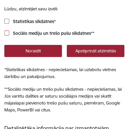
Lūdzu, atzīmējiet savu izvēli:
Statistikas sīkdatnes
*
Sociālo mediju un trešo pušu sīkdatnes
**
Noraidīt
Apstiprināt atzīmētās
*
Statistikas sīkdatnes - nepieciešamas, lai uzlabotu vietnes
darbību un pakalpojumus.
**
Sociālo mediju un trešo pušu sīkdatnes - nepieciešamas, lai
Jūs varētu dalīties ar saturu sociālajos medijos vai skatīt
mājaslapai pievienoto trešo pušu saturu, piemēram, Google
Maps, PowerBI vai citus.
Detalizētāka informācija par izmantotajām