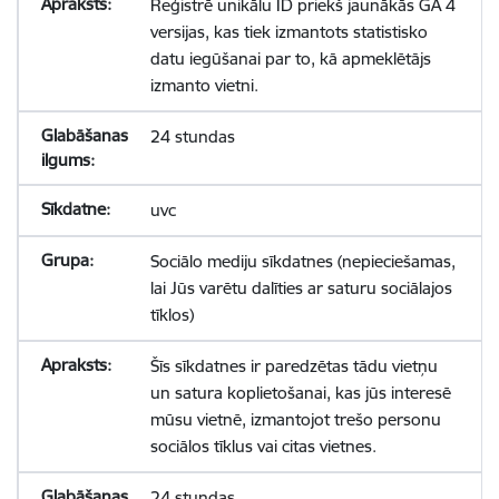
Reģistrē unikālu ID priekš jaunākās GA 4
versijas, kas tiek izmantots statistisko
datu iegūšanai par to, kā apmeklētājs
izmanto vietni.
24 stundas
uvc
Sociālo mediju sīkdatnes (nepieciešamas,
lai Jūs varētu dalīties ar saturu sociālajos
tīklos)
Šīs sīkdatnes ir paredzētas tādu vietņu
un satura koplietošanai, kas jūs interesē
mūsu vietnē, izmantojot trešo personu
sociālos tīklus vai citas vietnes.
24 stundas