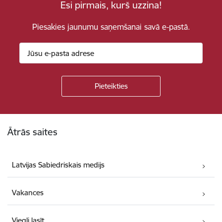
Esi pirmais, kurš uzzina!
Piesakies jaunumu saņemšanai savā e-pastā.
Kājene
Ātrās saites
Latvijas Sabiedriskais medijs
Vakances
Viegli lasīt