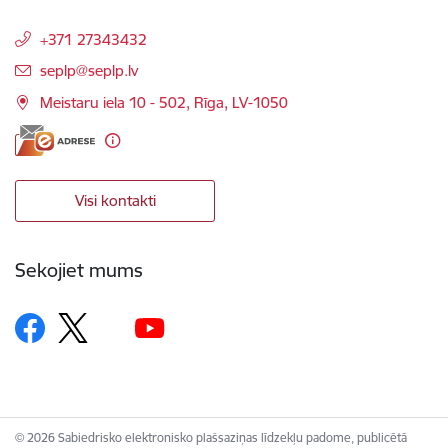
+371 27343432
E-pasts:
seplp@seplp.lv
Meistaru iela 10 - 502, Rīga, LV-1050
Visi kontakti
Sekojiet mums
© 2026 Sabiedrisko elektronisko plašsaziņas līdzekļu padome, publicētā