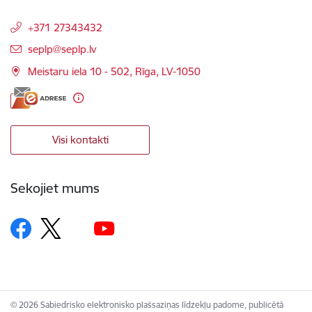
+371 27343432
E-pasts:
seplp@seplp.lv
Meistaru iela 10 - 502, Rīga, LV-1050
Visi kontakti
Sekojiet mums
© 2026 Sabiedrisko elektronisko plašsaziņas līdzekļu padome, publicētā