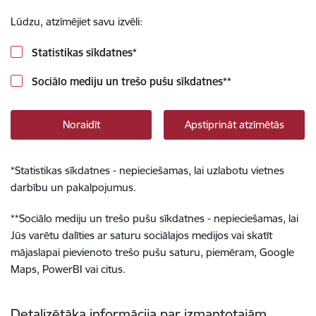
Lūdzu, atzīmējiet savu izvēli:
Statistikas sīkdatnes
*
Sociālo mediju un trešo pušu sīkdatnes
**
Noraidīt
Apstiprināt atzīmētās
*
Statistikas sīkdatnes - nepieciešamas, lai uzlabotu vietnes
darbību un pakalpojumus.
**
Sociālo mediju un trešo pušu sīkdatnes - nepieciešamas, lai
Jūs varētu dalīties ar saturu sociālajos medijos vai skatīt
mājaslapai pievienoto trešo pušu saturu, piemēram, Google
Maps, PowerBI vai citus.
Detalizētāka informācija par izmantotajām