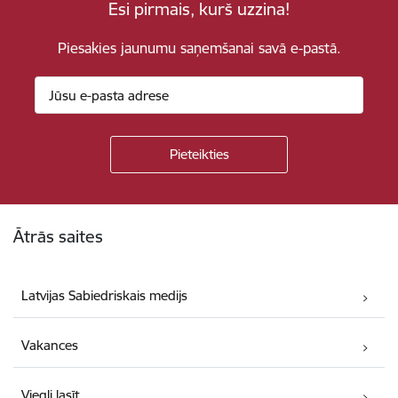
Esi pirmais, kurš uzzina!
Piesakies jaunumu saņemšanai savā e-pastā.
Kājene
Ātrās saites
Latvijas Sabiedriskais medijs
Vakances
Viegli lasīt