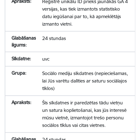
Reģistrē unikālu ID priekš jaunākās GA 4
versijas, kas tiek izmantots statistisko
datu iegūšanai par to, kā apmeklētājs
izmanto vietni.
24 stundas
uvc
Sociālo mediju sīkdatnes (nepieciešamas,
lai Jūs varētu dalīties ar saturu sociālajos
tīklos)
Šīs sīkdatnes ir paredzētas tādu vietņu
un satura koplietošanai, kas jūs interesē
mūsu vietnē, izmantojot trešo personu
sociālos tīklus vai citas vietnes.
24 stundas