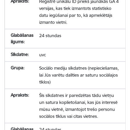
Reģistrē unikālu ID priekš jaunākās GA 4
versijas, kas tiek izmantots statistisko
datu iegūšanai par to, kā apmeklētājs
izmanto vietni.
24 stundas
uvc
Sociālo mediju sīkdatnes (nepieciešamas,
lai Jūs varētu dalīties ar saturu sociālajos
tīklos)
Šīs sīkdatnes ir paredzētas tādu vietņu
un satura koplietošanai, kas jūs interesē
mūsu vietnē, izmantojot trešo personu
sociālos tīklus vai citas vietnes.
24 stundas