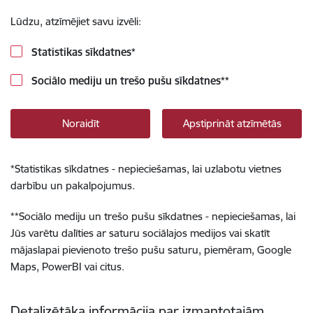
Lūdzu, atzīmējiet savu izvēli:
Statistikas sīkdatnes
*
Sociālo mediju un trešo pušu sīkdatnes
**
Noraidīt
Apstiprināt atzīmētās
*
Statistikas sīkdatnes - nepieciešamas, lai uzlabotu vietnes
darbību un pakalpojumus.
**
Sociālo mediju un trešo pušu sīkdatnes - nepieciešamas, lai
Jūs varētu dalīties ar saturu sociālajos medijos vai skatīt
mājaslapai pievienoto trešo pušu saturu, piemēram, Google
Maps, PowerBI vai citus.
Detalizētāka informācija par izmantotajām