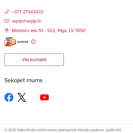
+371 27343432
E-pasts:
seplp@seplp.lv
Meistaru iela 10 - 502, Rīga, LV-1050
Visi kontakti
Sekojiet mums
© 2026 Sabiedrisko elektronisko plašsaziņas līdzekļu padome, publicētā