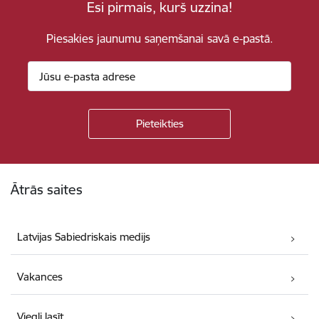
Esi pirmais, kurš uzzina!
Piesakies jaunumu saņemšanai savā e-pastā.
Kājene
Ātrās saites
Latvijas Sabiedriskais medijs
Vakances
Viegli lasīt