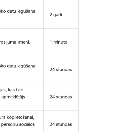
isko datu iegūšanai
2 gadi
rasījuma līmeni.
1 minūte
isko datu iegūšanai
24 stundas
as, kas tiek
ā apmeklētājs
24 stundas
ura koplietošanai,
o personu sociālos
24 stundas