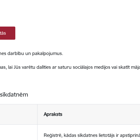
tās
ietnes darbību un pakalpojumus.
, lai Jūs varētu dalīties ar saturu sociālajos medijos vai skatīt mā
 sīkdatnēm
Apraksts
Reģistrē, kādas sīkdatnes lietotājs ir apstiprinā