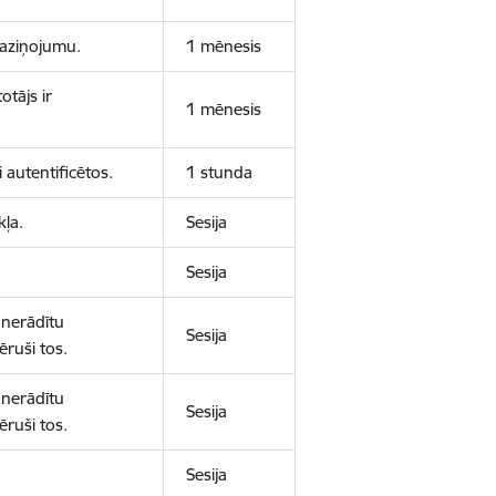
 paziņojumu.
1 mēnesis
otājs ir
1 mēnesis
 autentificētos.
1 stunda
kļa.
Sesija
Sesija
 nerādītu
Sesija
ēruši tos.
 nerādītu
Sesija
ēruši tos.
Sesija