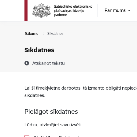
Pāriet uz lapas saturu
Par mums
Sākums
Sīkdatnes
Sīkdatnes
Atskaņot tekstu
Lai šī tīmekļvietne darbotos, tā izmanto obligāti nepiec
sīkdatnes.
Pielāgot sīkdatnes
Lūdzu, atzīmējiet savu izvēli: