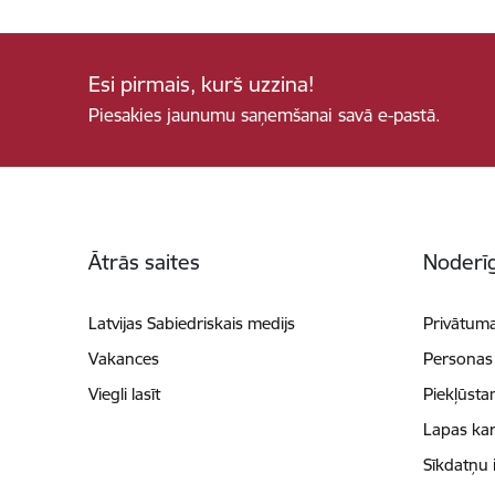
Esi pirmais, kurš uzzina!
Piesakies jaunumu saņemšanai savā e-pastā.
Kājene
Ātrās saites
Noderīg
Latvijas Sabiedriskais medijs
Privātuma
Vakances
Personas
Viegli lasīt
Piekļūsta
Lapas kar
Sīkdatņu 