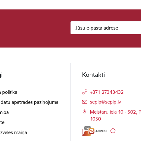
i
Kontakti
 politika
+371 27343432
E-pasts:
seplp@seplp.lv
 datu apstrādes paziņojums
Meistaru iela 10 - 502, R
mība
1050
te
izvēles maiņa