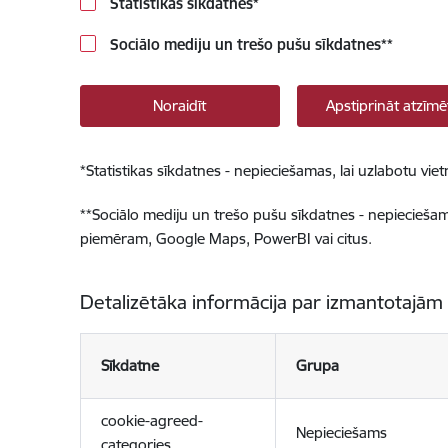
Statistikas sīkdatnes
*
Sociālo mediju un trešo pušu sīkdatnes
**
Noraidīt
Apstiprināt atzīmē
*
Statistikas sīkdatnes - nepieciešamas, lai uzlabotu v
**
Sociālo mediju un trešo pušu sīkdatnes - nepieciešamas
piemēram, Google Maps, PowerBI vai citus.
Detalizētāka informācija par izmantotajām
Sīkdatne
Grupa
cookie-agreed-
Nepieciešams
categories