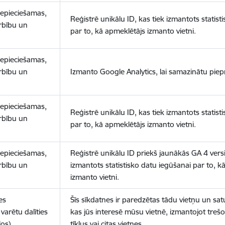
nepieciešamas,
Reģistrē unikālu ID, kas tiek izmantots statist
arbību un
par to, kā apmeklētājs izmanto vietni.
nepieciešamas,
arbību un
Izmanto Google Analytics, lai samazinātu piep
nepieciešamas,
Reģistrē unikālu ID, kas tiek izmantots statist
arbību un
par to, kā apmeklētājs izmanto vietni.
nepieciešamas,
Reģistrē unikālu ID priekš jaunākās GA 4 versij
arbību un
izmantots statistisko datu iegūšanai par to, k
izmanto vietni.
es
Šīs sīkdatnes ir paredzētas tādu vietņu un sat
varētu dalīties
kas jūs interesē mūsu vietnē, izmantojot treš
los)
tīklus vai citas vietnes.