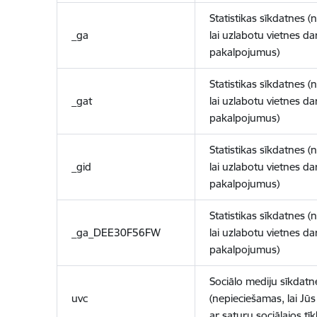
Statistikas sīkdatnes (
_ga
lai uzlabotu vietnes d
pakalpojumus)
Statistikas sīkdatnes (
_gat
lai uzlabotu vietnes d
pakalpojumus)
Statistikas sīkdatnes (
_gid
lai uzlabotu vietnes d
pakalpojumus)
Statistikas sīkdatnes (
_ga_DEE30F56FW
lai uzlabotu vietnes d
pakalpojumus)
Sociālo mediju sīkdatn
uvc
(nepieciešamas, lai Jūs 
ar saturu sociālajos tīk