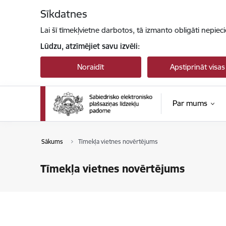
Pāriet uz lapas saturu
Sīkdatnes
Lai šī tīmekļvietne darbotos, tā izmanto obligāti nepiec
Lūdzu, atzīmējiet savu izvēli:
Noraidīt
Apstiprināt visas
Par mums
Sākums
Tīmekļa vietnes novērtējums
Tīmekļa vietnes novērtējums