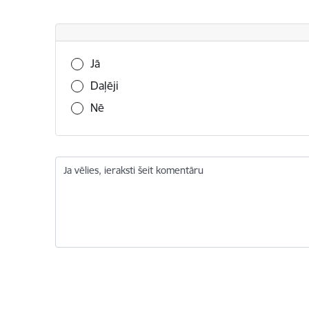
Vai šī informācija bija noderīga?
Jā
Daļēji
Nē
Ja vēlies, ieraksti šeit komentāru