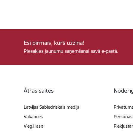
Esi pirmais, kurš uzzina!
Piesakies jaunumu saņemšanai savā e-pastā.
Kājene
Ātrās saites
Noderīg
Latvijas Sabiedriskais medijs
Privātuma
Vakances
Personas
Viegli lasīt
Piekļūsta