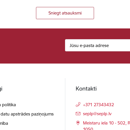
Sniegt atsauksmi
i
Kontakti
 politika
+371 27343432
E-pasts:
seplp@seplp.lv
 datu apstrādes paziņojums
Meistaru iela 10 - 502, R
mība
1050