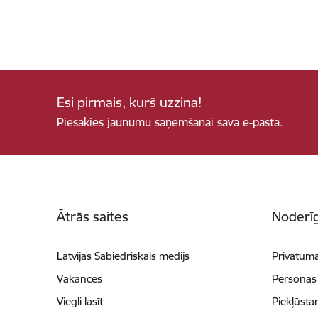
Esi pirmais, kurš uzzina!
Piesakies jaunumu saņemšanai savā e-pastā.
Kājene
Ātrās saites
Noderīg
Latvijas Sabiedriskais medijs
Privātuma
Vakances
Personas
Viegli lasīt
Piekļūsta