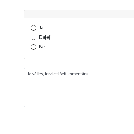
Vai šī informācija bija noderīga?
Jā
Daļēji
Nē
Ja vēlies, ieraksti šeit komentāru