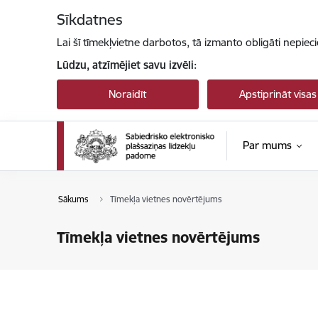
Pāriet uz lapas saturu
Sīkdatnes
Lai šī tīmekļvietne darbotos, tā izmanto obligāti nepiec
Lūdzu, atzīmējiet savu izvēli:
Noraidīt
Apstiprināt visas
Par mums
Sākums
Tīmekļa vietnes novērtējums
Tīmekļa vietnes novērtējums