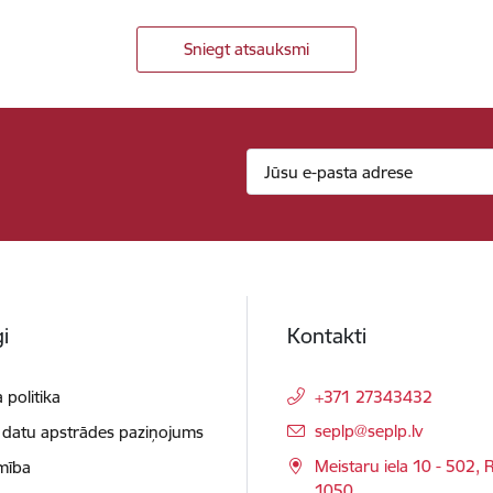
Sniegt atsauksmi
i
Kontakti
 politika
+371 27343432
E-pasts:
seplp@seplp.lv
 datu apstrādes paziņojums
Meistaru iela 10 - 502, R
mība
1050