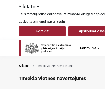
Pāriet uz lapas saturu
Sīkdatnes
Lai šī tīmekļvietne darbotos, tā izmanto obligāti nepiec
Lūdzu, atzīmējiet savu izvēli:
Noraidīt
Apstiprināt visas
Par mums
Sākums
Tīmekļa vietnes novērtējums
Tīmekļa vietnes novērtējums