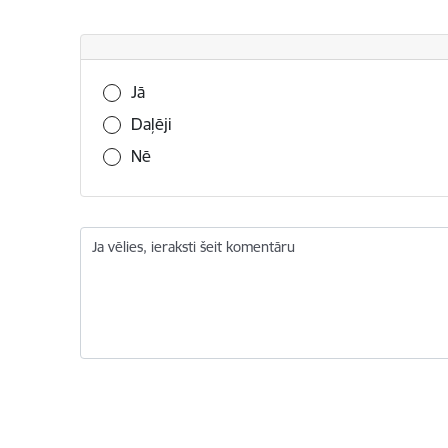
Vai šī informācija bija noderīga?
Jā
Daļēji
Nē
Ja vēlies, ieraksti šeit komentāru