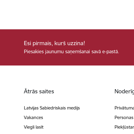
Esi pirmais, kurš uzzina!
Piesakies jaunumu saņemšanai savā e-pastā.
Kājene
Ātrās saites
Noderīg
Latvijas Sabiedriskais medijs
Privātuma
Vakances
Personas
Viegli lasīt
Piekļūsta