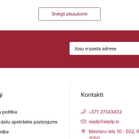
Sniegt atsauksmi
i
Kontakti
 politika
+371 27343432
E-pasts:
seplp@seplp.lv
 datu apstrādes paziņojums
Meistaru iela 10 - 502, R
mība
1050