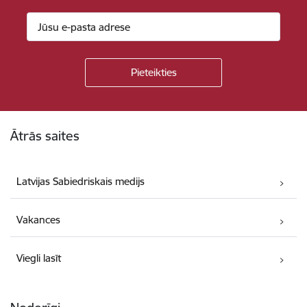
Kājene
Ātrās saites
Latvijas Sabiedriskais medijs
Vakances
Viegli lasīt