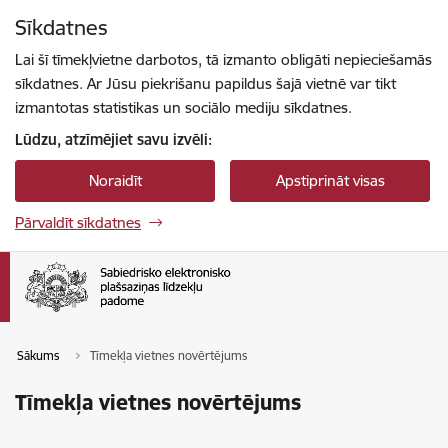
Pāriet uz lapas saturu
Sīkdatnes
Spied
lai meklētu
Enter
Lai šī tīmekļvietne darbotos, tā izmanto obligāti nepieciešamās
sīkdatnes. Ar Jūsu piekrišanu papildus šajā vietnē var tikt
izmantotas statistikas un sociālo mediju sīkdatnes.
Lūdzu, atzīmējiet savu izvēli:
Noraidīt
Apstiprināt visas
Pārvaldīt sīkdatnes
Sākums
Tīmekļa vietnes novērtējums
Tīmekļa vietnes novērtējums