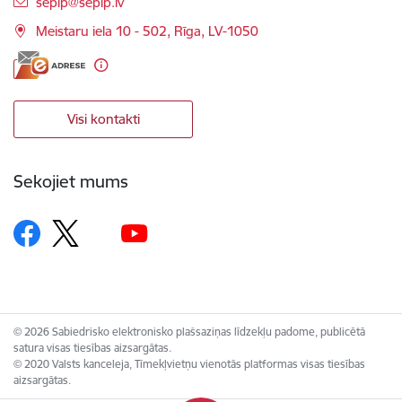
E-pasts:
seplp@seplp.lv
Meistaru iela 10 - 502, Rīga, LV-1050
Visi kontakti
Sekojiet mums
© 2026 Sabiedrisko elektronisko plašsaziņas līdzekļu padome, publicētā
satura visas tiesības aizsargātas.
© 2020 Valsts kanceleja, Tīmekļvietņu vienotās platformas visas tiesības
aizsargātas.