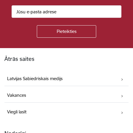
Kājene
Ātrās saites
Latvijas Sabiedriskais medijs
Vakances
Viegli lasīt