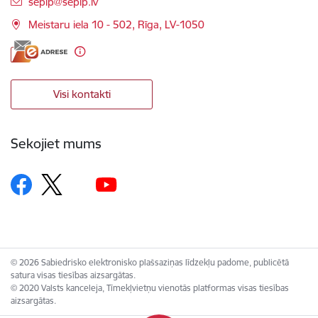
E-pasts:
seplp@seplp.lv
Meistaru iela 10 - 502, Rīga, LV-1050
Visi kontakti
Sekojiet mums
© 2026 Sabiedrisko elektronisko plašsaziņas līdzekļu padome, publicētā
satura visas tiesības aizsargātas.
© 2020 Valsts kanceleja, Tīmekļvietņu vienotās platformas visas tiesības
aizsargātas.