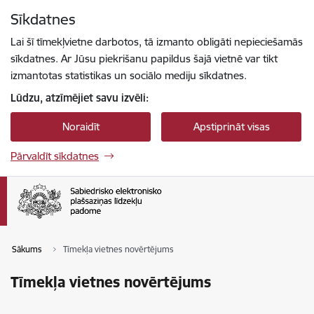
Pāriet uz lapas saturu
Sīkdatnes
Spied
lai meklētu
Enter
Lai šī tīmekļvietne darbotos, tā izmanto obligāti nepieciešamās
sīkdatnes. Ar Jūsu piekrišanu papildus šajā vietnē var tikt
izmantotas statistikas un sociālo mediju sīkdatnes.
Lūdzu, atzīmējiet savu izvēli:
Noraidīt
Apstiprināt visas
Pārvaldīt sīkdatnes
Sākums
Tīmekļa vietnes novērtējums
Tīmekļa vietnes novērtējums