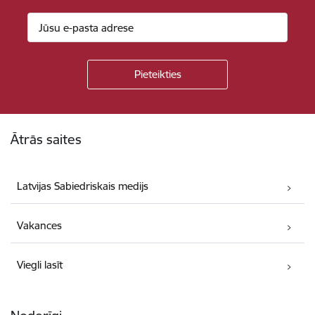
Kājene
Ātrās saites
Latvijas Sabiedriskais medijs
Vakances
Viegli lasīt