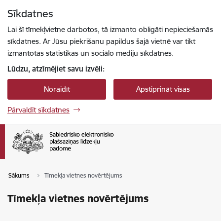
Pāriet uz lapas saturu
Sīkdatnes
Spied
lai meklētu
Enter
Lai šī tīmekļvietne darbotos, tā izmanto obligāti nepieciešamās
sīkdatnes. Ar Jūsu piekrišanu papildus šajā vietnē var tikt
izmantotas statistikas un sociālo mediju sīkdatnes.
Lūdzu, atzīmējiet savu izvēli:
Noraidīt
Apstiprināt visas
Pārvaldīt sīkdatnes
Sākums
Tīmekļa vietnes novērtējums
Tīmekļa vietnes novērtējums