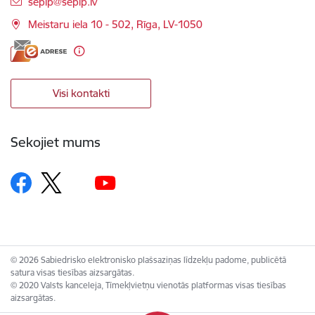
E-pasts:
seplp@seplp.lv
Meistaru iela 10 - 502, Rīga, LV-1050
Visi kontakti
Sekojiet mums
© 2026 Sabiedrisko elektronisko plašsaziņas līdzekļu padome, publicētā
satura visas tiesības aizsargātas.
© 2020 Valsts kanceleja, Tīmekļvietņu vienotās platformas visas tiesības
aizsargātas.