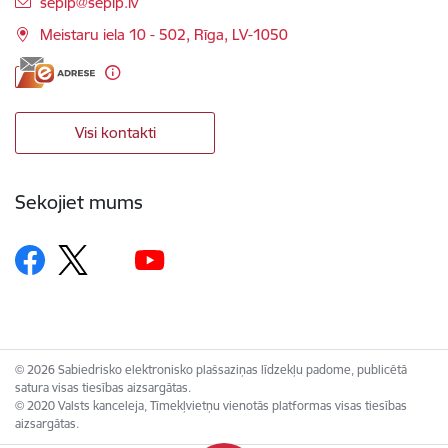
E-pasts:
seplp@seplp.lv
Meistaru iela 10 - 502, Rīga, LV-1050
Visi kontakti
Sekojiet mums
© 2026 Sabiedrisko elektronisko plašsaziņas līdzekļu padome, publicētā
satura visas tiesības aizsargātas.
© 2020 Valsts kanceleja, Tīmekļvietņu vienotās platformas visas tiesības
aizsargātas.