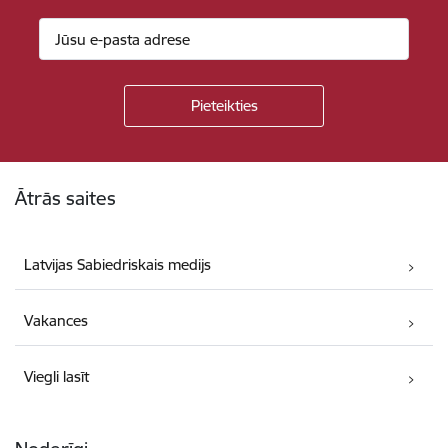
Kājene
Ātrās saites
Latvijas Sabiedriskais medijs
Vakances
Viegli lasīt