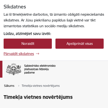
Pāriet uz lapas saturu
Sīkdatnes
Spied
lai meklētu
Enter
Lai šī tīmekļvietne darbotos, tā izmanto obligāti nepieciešamās
sīkdatnes. Ar Jūsu piekrišanu papildus šajā vietnē var tikt
izmantotas statistikas un sociālo mediju sīkdatnes.
Lūdzu, atzīmējiet savu izvēli:
Noraidīt
Apstiprināt visas
Pārvaldīt sīkdatnes
Sākums
Tīmekļa vietnes novērtējums
Tīmekļa vietnes novērtējums