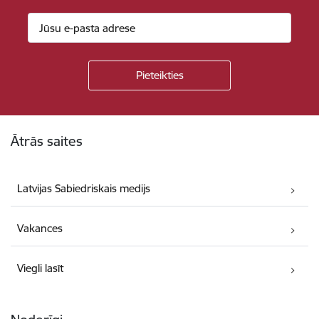
Kājene
Ātrās saites
Latvijas Sabiedriskais medijs
Vakances
Viegli lasīt