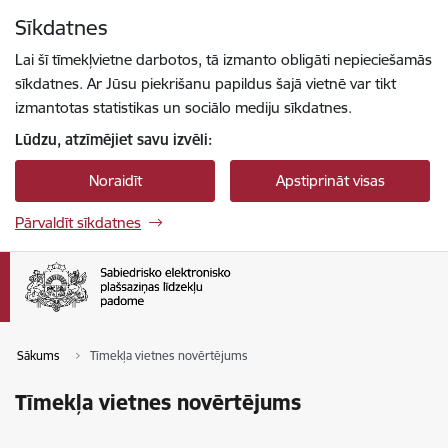
Pāriet uz lapas saturu
Sīkdatnes
Spied
lai meklētu
Enter
Lai šī tīmekļvietne darbotos, tā izmanto obligāti nepieciešamās
sīkdatnes. Ar Jūsu piekrišanu papildus šajā vietnē var tikt
izmantotas statistikas un sociālo mediju sīkdatnes.
Lūdzu, atzīmējiet savu izvēli:
Noraidīt
Apstiprināt visas
Pārvaldīt sīkdatnes
Sākums
Tīmekļa vietnes novērtējums
Tīmekļa vietnes novērtējums