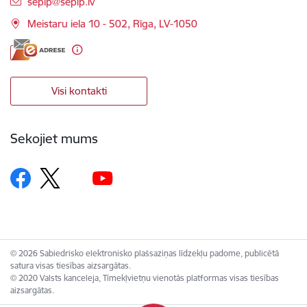
E-pasts:
seplp@seplp.lv
Meistaru iela 10 - 502, Rīga, LV-1050
Visi kontakti
Sekojiet mums
© 2026 Sabiedrisko elektronisko plašsaziņas līdzekļu padome, publicētā
satura visas tiesības aizsargātas.
© 2020 Valsts kanceleja, Tīmekļvietņu vienotās platformas visas tiesības
aizsargātas.