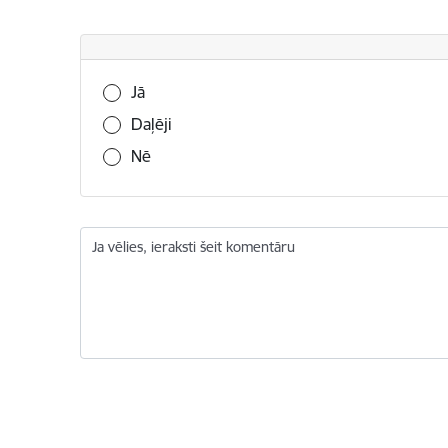
Vai šī informācija bija noderīga?
Jā
Daļēji
Nē
Ja vēlies, ieraksti šeit komentāru