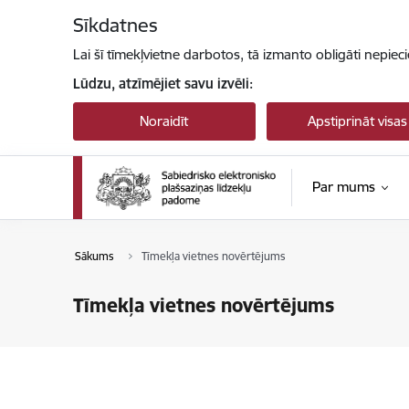
Pāriet uz lapas saturu
Sīkdatnes
Lai šī tīmekļvietne darbotos, tā izmanto obligāti nepiec
Lūdzu, atzīmējiet savu izvēli:
Noraidīt
Apstiprināt visas
Par mums
Sākums
Tīmekļa vietnes novērtējums
Tīmekļa vietnes novērtējums