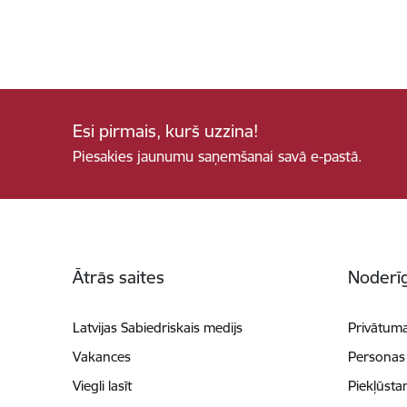
Esi pirmais, kurš uzzina!
Piesakies jaunumu saņemšanai savā e-pastā.
Kājene
Ātrās saites
Noderīg
Latvijas Sabiedriskais medijs
Privātuma
Vakances
Personas
Viegli lasīt
Piekļūsta