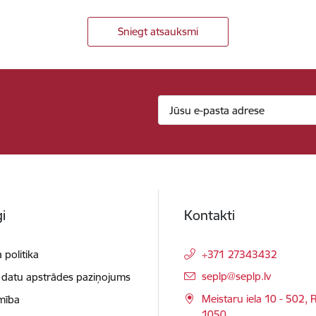
Sniegt atsauksmi
i
Kontakti
 politika
+371 27343432
E-pasts:
seplp@seplp.lv
 datu apstrādes paziņojums
Meistaru iela 10 - 502, R
mība
1050