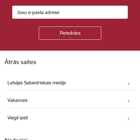
Kājene
Ātrās saites
Latvijas Sabiedriskais medijs
Vakances
Viegli lasīt