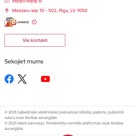
E-pasts:
seplp@seplp.lv
Meistaru iela 10 - 502, Rīga, LV-1050
Visi kontakti
Sekojiet mums
© 2026 Sabiedrisko elektronisko plašsaziņas līdzekļu padome, publicētā
satura visas tiesības aizsargātas.
© 2020 Valsts kanceleja, Tīmekļvietņu vienotās platformas visas tiesības
aizsargātas.