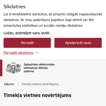
Pāriet uz lapas saturu
Sīkdatnes
Spied
lai meklētu
Enter
Lai šī tīmekļvietne darbotos, tā izmanto obligāti nepieciešamās
sīkdatnes. Ar Jūsu piekrišanu papildus šajā vietnē var tikt
izmantotas statistikas un sociālo mediju sīkdatnes.
Lūdzu, atzīmējiet savu izvēli:
Noraidīt
Apstiprināt visas
Pārvaldīt sīkdatnes
Sākums
Tīmekļa vietnes novērtējums
Tīmekļa vietnes novērtējums