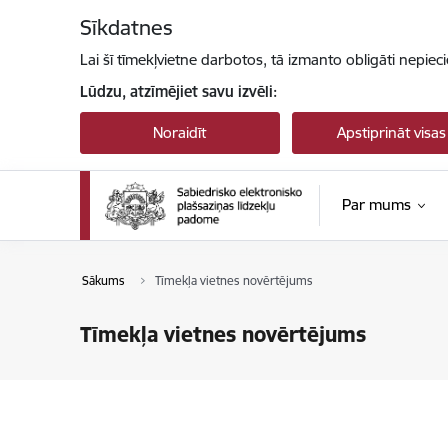
Pāriet uz lapas saturu
Sīkdatnes
Lai šī tīmekļvietne darbotos, tā izmanto obligāti nepiec
Lūdzu, atzīmējiet savu izvēli:
Noraidīt
Apstiprināt visas
Par mums
Sākums
Tīmekļa vietnes novērtējums
Tīmekļa vietnes novērtējums