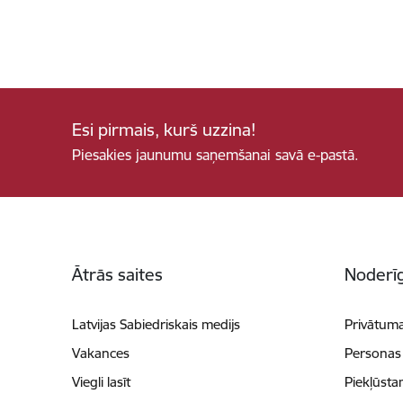
Esi pirmais, kurš uzzina!
Piesakies jaunumu saņemšanai savā e-pastā.
Kājene
Ātrās saites
Noderīg
Latvijas Sabiedriskais medijs
Privātuma
Vakances
Personas
Viegli lasīt
Piekļūsta