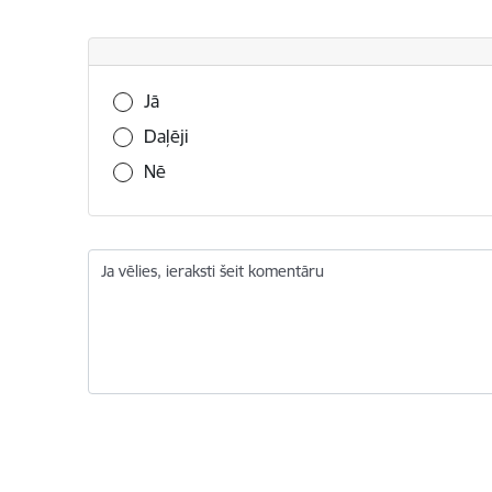
Vai šī informācija bija noderīga?
Jā
Daļēji
Nē
Ja vēlies, ieraksti šeit komentāru