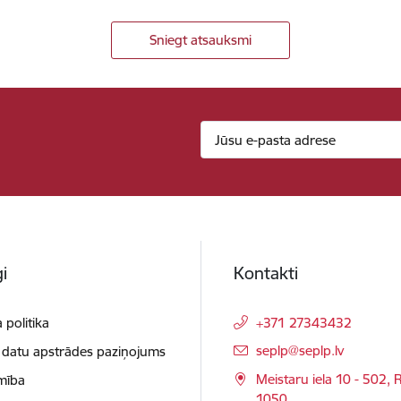
Sniegt atsauksmi
i
Kontakti
 politika
+371 27343432
E-pasts:
seplp@seplp.lv
 datu apstrādes paziņojums
Meistaru iela 10 - 502, R
mība
1050