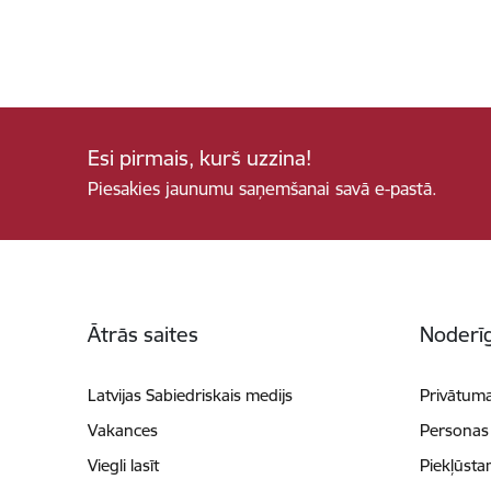
Esi pirmais, kurš uzzina!
Piesakies jaunumu saņemšanai savā e-pastā.
Kājene
Ātrās saites
Noderīg
Latvijas Sabiedriskais medijs
Privātuma
Vakances
Personas
Viegli lasīt
Piekļūsta