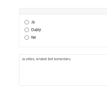
Vai šī informācija bija noderīga?
Jā
Daļēji
Nē
Ja vēlies, ieraksti šeit komentāru