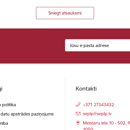
Sniegt atsauksmi
i
Kontakti
 politika
+371 27343432
E-pasts:
seplp@seplp.lv
 datu apstrādes paziņojums
Meistaru iela 10 - 502, R
mība
1050