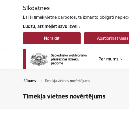
Pāriet uz lapas saturu
Sīkdatnes
Lai šī tīmekļvietne darbotos, tā izmanto obligāti nepiec
Lūdzu, atzīmējiet savu izvēli:
Noraidīt
Apstiprināt visas
Par mums
Sākums
Tīmekļa vietnes novērtējums
Tīmekļa vietnes novērtējums