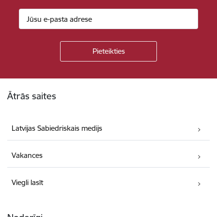
Kājene
Ātrās saites
Latvijas Sabiedriskais medijs
Vakances
Viegli lasīt