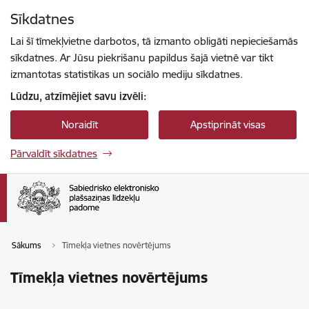
Pāriet uz lapas saturu
Sīkdatnes
Spied
lai meklētu
Enter
Lai šī tīmekļvietne darbotos, tā izmanto obligāti nepieciešamās
sīkdatnes. Ar Jūsu piekrišanu papildus šajā vietnē var tikt
izmantotas statistikas un sociālo mediju sīkdatnes.
Lūdzu, atzīmējiet savu izvēli:
Noraidīt
Apstiprināt visas
Pārvaldīt sīkdatnes
Sākums
Tīmekļa vietnes novērtējums
Tīmekļa vietnes novērtējums