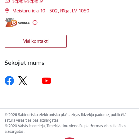
E-pasts:
seplp@seplp.lv
Meistaru iela 10 - 502, Rīga, LV-1050
Visi kontakti
Sekojiet mums
© 2026 Sabiedrisko elektronisko plašsaziņas līdzekļu padome, publicētā
satura visas tiesības aizsargātas.
© 2020 Valsts kanceleja, Tīmekļvietņu vienotās platformas visas tiesības
aizsargātas.